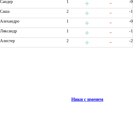
Сандер
1
-0
Саша
2
-1
Алехандро
1
-0
Ляксандр
1
-1
Алистер
2
-2
Ники с именем