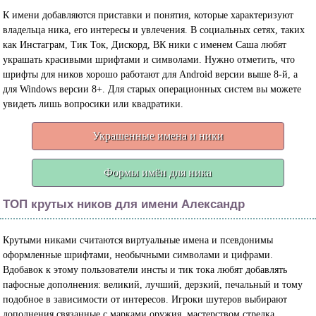
К имени добавляются приставки и понятия, которые характеризуют
владельца ника, его интересы и увлечения. В социальных сетях, таких
как Инстаграм, Тик Ток, Дискорд, ВК ники с именем Саша любят
украшать красивыми шрифтами и символами. Нужно отметить, что
шрифты для ников хорошо работают для Android версии выше 8-й, а
для Windows версии 8+. Для старых операционных систем вы можете
увидеть лишь вопросики или квадратики.
Украшенные имена и ники
Формы имён для ника
ТОП крутых ников для имени Александр
Крутыми никами считаются виртуальные имена и псевдонимы
оформленные шрифтами, необычными символами и цифрами.
Вдобавок к этому пользователи инсты и тик тока любят добавлять
пафосные дополнения: великий, лучший, дерзкий, печальный и тому
подобное в зависимости от интересов. Игроки шутеров выбирают
дополнения связанные с марками оружия, мастерством стрелка,