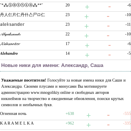
˜*⁂Ⓢⓐⓢⓗⓚⓐ⁂**˜
20
-6
丹人仨片仁丹什亼尸ロ仁
23
-10
𝕒𝕝𝕖𝕜𝕤𝕒𝕟𝕕𝕖𝕣
23
-11
𝒜𝓁𝓎𝒶𝓀𝓈𝒶𝓃𝒹𝓇
22
-10
𝓐𝓵𝓮𝓴𝓼𝓪𝓷𝓽𝓸𝓻
17
-6
𝑨𝒍𝒆𝒉𝒂𝒏𝒅𝒓𝒐
14
-5
Новые ники для имени: Александр, Саша
Уважаемые посетители!
Голосуйте за новые имена ники для Саши и
Александра. Своими плусами и минусами Вы мотивируете
администрацию www.mnogolikiy.online и свободных авторов
никнеймов на творчество и ежедневные обновления, поиски крутых
символов и необычных букв.
Огненная ночь
+638
-555
K A R A M E L K A
+962
-335