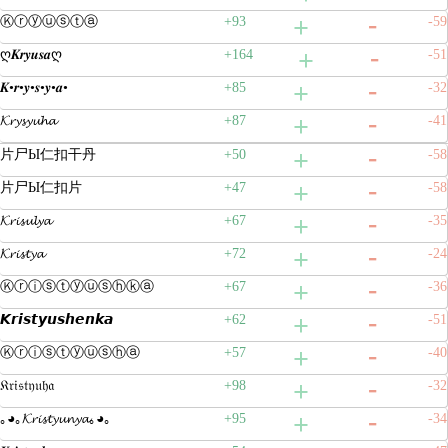
Ⓚⓡⓨⓤⓢⓣⓐ
+93
-59
ღ𝑲𝒓𝒚𝒖𝒔𝒂ღ
+164
-51
𝑲•𝒓•𝒚•𝒔•𝒚•𝒂•
+85
-32
𝓚𝓻𝔂𝓼𝔂𝓾𝓱𝓪
+87
-41
片尸Ы仁扣干丹
+50
-58
片尸Ы仁扣片
+47
-58
𝓚𝓻𝓲𝓼𝓾𝓵𝔂𝓪
+67
-35
𝓚𝓻𝓲𝓼𝓽𝔂𝓪
+72
-24
Ⓚⓡⓘⓢⓣⓨⓤⓢⓗⓚⓐ
+67
-36
𝙆𝙧𝙞𝙨𝙩𝙮𝙪𝙨𝙝𝙚𝙣𝙠𝙖
+62
-51
Ⓚⓡⓘⓢⓣⓨⓤⓢⓗⓐ
+57
-40
𝔎𝔯𝔦𝔰𝔱𝔶𝔲𝔥𝔞
+98
-32
｡◕｡𝓚𝓻𝓲𝓼𝓽𝔂𝓾𝓷𝔂𝓪｡◕｡
+95
-34