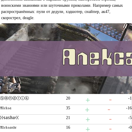
воинскими званиями или шуточными приколами. Например самых
распространённых: пули от дедули, хэдшотер, снайпер, ак47,
скорострел, deagle.
Ⓢⓐⓝⓓⓡⓘⓚ
20
-1
𝔄𝔩𝔢𝔨𝔰𝔞
35
-16
⧽⧽𝕤𝕒𝕤𝕙𝕒⧼⧼
21
-5
𝔄𝔩𝔢𝔨𝔰𝔞𝔫𝔡𝔯
16
-0