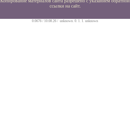
Копирование материалов сайта разрешено с указанием обратной
ссылки на сайт.
0.0676 / 10.08.26 /
unknown
.
0
.
1
.
1
.
unknown