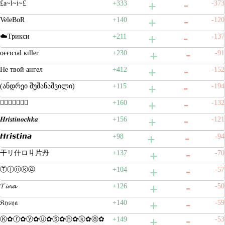
£a~l~i~£
+333
-373
VeleBoR
+140
-120
☁️Трикси
+211
-137
oғғιcιal ĸιller
+230
-91
Не твой ангел
+412
-152
(ანდრეი შუშანაშვილი)
+115
-194
𝔋𝔯𝔦𝔰𝔱𝔶𝔞
+160
-132
𝑯𝒓𝒊𝒔𝒕𝒊𝒏𝒐𝒄𝒉𝒌𝒂
+156
-121
𝙃𝙧𝙞𝙨𝙩𝙞𝙣𝙖
+98
-94
干リ什ロ丩片丹
+137
-70
Ⓣⓘⓝⓚⓐ
+104
-57
𝓣𝓲𝓷𝓪
+126
-50
𝔎𝔶𝔰𝔶𝔞
+140
-59
Ⓚ✿ⓡ✿ⓨ✿ⓤ✿ⓢ✿ⓗ✿ⓚ✿ⓐ✿
+149
-53