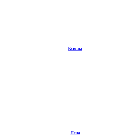
Ксюша
Лена