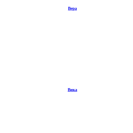
Вера
Вика