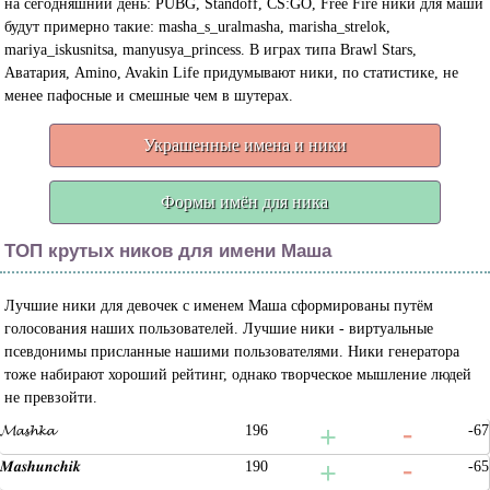
на сегодняшний день: PUBG, Standoff, CS:GO, Free Fire ники для маши
будут примерно такие: masha_s_uralmasha, marisha_strelok,
mariya_iskusnitsa, manyusya_princess. В играх типа Brawl Stars,
Аватария, Amino, Avakin Life придумывают ники, по статистике, не
менее пафосные и смешные чем в шутерах.
Украшенные имена и ники
Формы имён для ника
ТОП крутых ников для имени Маша
Лучшие ники для девочек с именем Маша сформированы путём
голосования наших пользователей. Лучшие ники - виртуальные
псевдонимы присланные нашими пользователями. Ники генератора
тоже набирают хороший рейтинг, однако творческое мышление людей
не превзойти.
𝓜𝓪𝓼𝓱𝓴𝓪
196
-67
𝑴𝒂𝒔𝒉𝒖𝒏𝒄𝒉𝒊𝒌
190
-65