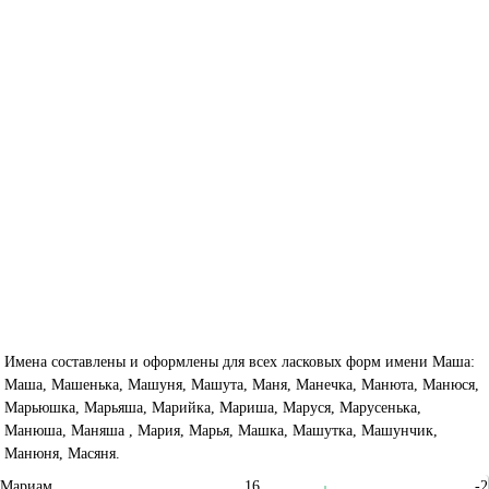
Имена составлены и оформлены для всех ласковых форм имени Маша:
Маша, Машенька, Машуня, Машута, Маня, Манечка, Манюта, Манюся,
Марьюшка, Марьяша, Марийка, Мариша, Маруся, Марусенька,
Манюша, Маняша , Мария, Марья, Машка, Машутка, Машунчик,
Манюня, Масяня.
Мариам
16
-2