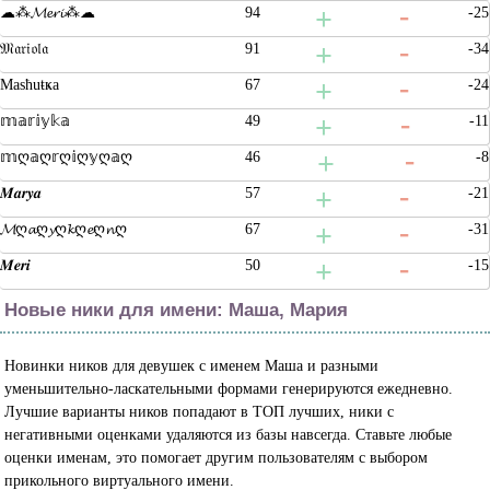
☁⁂𝓜𝓮𝓻𝓲⁂☁
94
-25
𝔐𝔞𝔯𝔦𝔬𝔩𝔞
91
-34
Masħuŧҝa
67
-24
𝕞𝕒𝕣𝕚𝕪𝕜𝕒
49
-11
𝕞ღ𝕒ღ𝕣ღ𝕚ღ𝕪ღ𝕒ღ
46
-8
𝑴𝒂𝒓𝒚𝒂
57
-21
𝓜ღ𝓪ღ𝔂ღ𝓴ღ𝓮ღ𝓷ღ
67
-31
𝑴𝒆𝒓𝒊
50
-15
Новые ники для имени: Маша, Мария
Новинки ников для девушек с именем Маша и разными
уменьшительно-ласкательными формами генерируются ежедневно.
Лучшие варианты ников попадают в ТОП лучших, ники с
негативными оценками удаляются из базы навсегда. Ставьте любые
оценки именам, это помогает другим пользователям с выбором
прикольного виртуального имени.