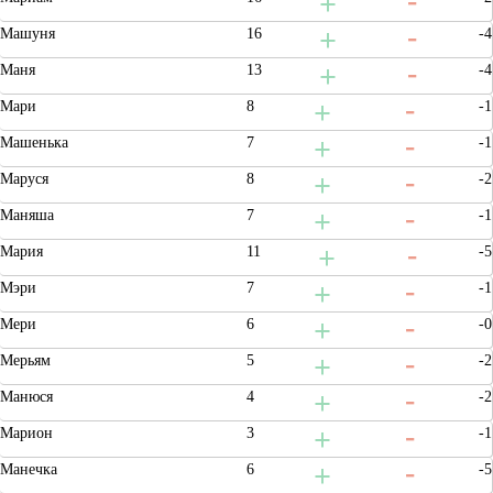
Машуня
16
-4
Маня
13
-4
Мари
8
-1
Машенька
7
-1
Маруся
8
-2
Маняша
7
-1
Мария
11
-5
Мэри
7
-1
Мери
6
-0
Мерьям
5
-2
Манюся
4
-2
Марион
3
-1
Манечка
6
-5