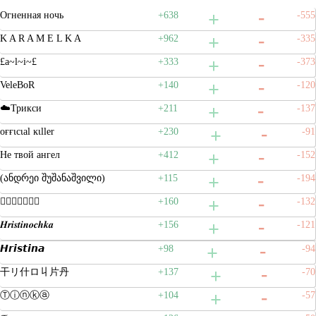
Огненная ночь
+638
-555
K A R A M E L K A
+962
-335
£a~l~i~£
+333
-373
VeleBoR
+140
-120
☁️Трикси
+211
-137
oғғιcιal ĸιller
+230
-91
Не твой ангел
+412
-152
(ანდრეი შუშანაშვილი)
+115
-194
𝔋𝔯𝔦𝔰𝔱𝔶𝔞
+160
-132
𝑯𝒓𝒊𝒔𝒕𝒊𝒏𝒐𝒄𝒉𝒌𝒂
+156
-121
𝙃𝙧𝙞𝙨𝙩𝙞𝙣𝙖
+98
-94
干リ什ロ丩片丹
+137
-70
Ⓣⓘⓝⓚⓐ
+104
-57