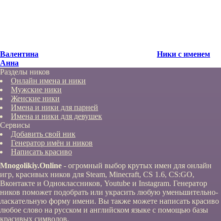
Валентина
Ники с именем
Анна
Разделы ников
Онлайн имена и ники
Мужские ники
Женские ники
Имена и ники для парней
Имена и ники для девушек
Сервисы
Добавить свой ник
Генератор имён и ников
Написать красиво
Mnogolikiy.Online
- огромный выбор крутых имен для онлайн
игр, красивых ников для Steam, Minecraft, CS 1.6, CS:GO,
Вконтакте и Одноклассников, Youtube и Instagram. Генератор
ников поможет подобрать или украсить любую уменьшительно-
ласкательную форму имени. Вы также можете написать красиво
любое слово на русском и английском языке с помощью базы
красивых символов.