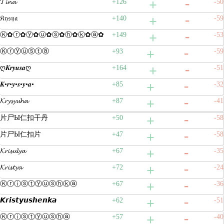
𝓣𝓲𝓷𝓪
+126
-50
𝔎𝔶𝔰𝔶𝔞
+140
-59
Ⓚ✿ⓡ✿ⓨ✿ⓤ✿ⓢ✿ⓗ✿ⓚ✿ⓐ✿
+149
-53
Ⓚⓡⓨⓤⓢⓣⓐ
+93
-59
ღ𝑲𝒓𝒚𝒖𝒔𝒂ღ
+164
-51
𝑲•𝒓•𝒚•𝒔•𝒚•𝒂•
+85
-32
𝓚𝓻𝔂𝓼𝔂𝓾𝓱𝓪
+87
-41
片尸Ы仁扣干丹
+50
-58
片尸Ы仁扣片
+47
-58
𝓚𝓻𝓲𝓼𝓾𝓵𝔂𝓪
+67
-35
𝓚𝓻𝓲𝓼𝓽𝔂𝓪
+72
-24
Ⓚⓡⓘⓢⓣⓨⓤⓢⓗⓚⓐ
+67
-36
𝙆𝙧𝙞𝙨𝙩𝙮𝙪𝙨𝙝𝙚𝙣𝙠𝙖
+62
-51
Ⓚⓡⓘⓢⓣⓨⓤⓢⓗⓐ
+57
-40