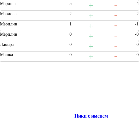
Мариша
5
-4
Мариола
2
-2
Мэрилин
1
-1
Мерилин
0
-0
Ламара
0
-0
Машка
0
-0
Ники с именем