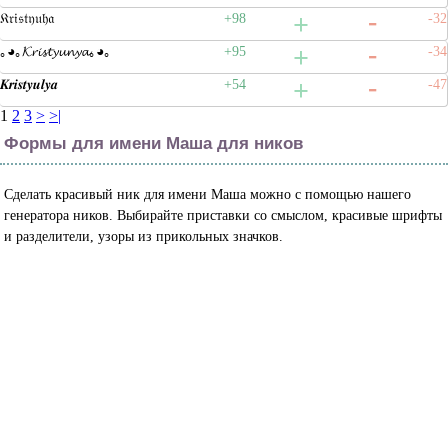
𝔎𝔯𝔦𝔰𝔱𝔶𝔲𝔥𝔞
+98
-32
｡◕｡𝓚𝓻𝓲𝓼𝓽𝔂𝓾𝓷𝔂𝓪｡◕｡
+95
-34
𝑲𝒓𝒊𝒔𝒕𝒚𝒖𝒍𝒚𝒂
+54
-47
1
2
3
>
>|
Формы для имени Маша для ников
Сделать красивый ник для имени Маша можно с помощью нашего
генератора ников. Выбирайте приставки со смыслом, красивые шрифты
и разделители, узоры из прикольных значков.