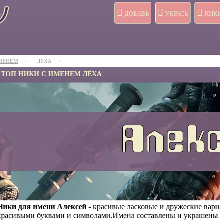
ДОБАВЬ
УКРАСЬ
НИК
ИМЕНЕМ
ЛЁХА
ТОП НИКИ С ИМЕНЕМ ЛЁХА
Ники для имени Алексей
- красивые ласковые и дружеские вар
красивыми буквами и символами.Имена составлены и украшены 