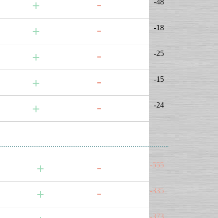
-48
-18
-25
-15
-24
-555
-335
-373