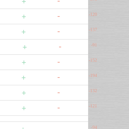
-120
-137
-91
-152
-194
-132
-121
-94