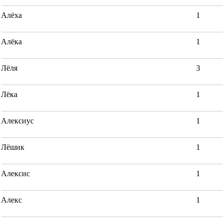
Алёха
1
Алёка
1
Лёля
3
Лёка
1
Алексиус
1
Лёшик
1
Алексис
1
Алекс
1