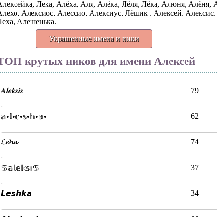
Алексейка, Лека, Алёха, Аля, Алёка, Лёля, Лёка, Алюня, Алёня, А
Алехо, Алексиос, Алессио, Алексиус, Лёшик , Алексей, Алексис
Леха, Алешенька.
Украшенные имена и ники
ТОП крутых ников для имени Алексей
𝑨𝒍𝒆𝒌𝒔𝒊𝒔
79
62
𝕒•𝕝•𝕖•𝕤•𝕙•𝕒•
𝓛𝓮𝓱𝓪
74
37
♋𝕒𝕝𝕖𝕜𝕤𝕚♋
34
𝙇𝙚𝙨𝙝𝙠𝙖