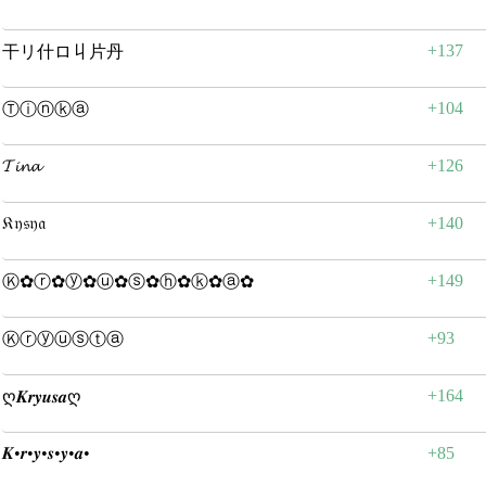
+137
干リ什ロ丩片丹
+104
Ⓣⓘⓝⓚⓐ
𝓣𝓲𝓷𝓪
+126
𝔎𝔶𝔰𝔶𝔞
+140
+149
Ⓚ✿ⓡ✿ⓨ✿ⓤ✿ⓢ✿ⓗ✿ⓚ✿ⓐ✿
+93
Ⓚⓡⓨⓤⓢⓣⓐ
+164
ღ𝑲𝒓𝒚𝒖𝒔𝒂ღ
𝑲•𝒓•𝒚•𝒔•𝒚•𝒂•
+85