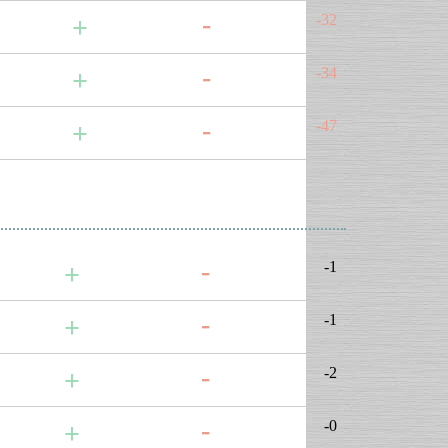
-32
-34
-47
-1
-1
-2
-0