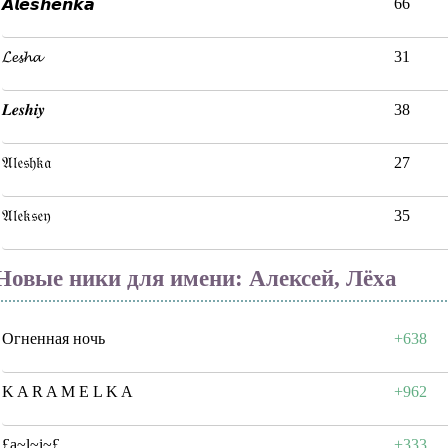
66
𝘼𝙡𝙚𝙨𝙝𝙚𝙣𝙠𝙖
𝓛𝓮𝓼𝓱𝓪
31
𝑳𝒆𝒔𝒉𝒊𝒚
38
𝔄𝔩𝔢𝔰𝔥𝔨𝔞
27
𝔄𝔩𝔢𝔨𝔰𝔢𝔶
35
Новые ники для имени: Алексей, Лёха
Огненная ночь
+638
K A R A M E L K A
+962
£a~l~i~£
+333