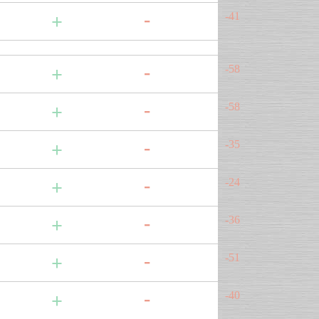
-41
-58
-58
-35
-24
-36
-51
-40