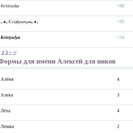
𝔎𝔯𝔦𝔰𝔱𝔶𝔲𝔥𝔞
+98
｡◕｡𝓚𝓻𝓲𝓼𝓽𝔂𝓾𝓷𝔂𝓪｡◕｡
+95
𝑲𝒓𝒊𝒔𝒕𝒚𝒖𝒍𝒚𝒂
+54
1
2
3
>
>|
Формы для имени Алексей для ников
Алёня
4
Алека
3
Лёха
4
Лешка
2