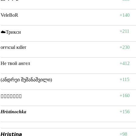
VeleBoR
+140
+211
☁️Трикси
oғғιcιal ĸιller
+230
Не твой ангел
+412
+115
(ანდრეი შუშანაშვილი)
+160
𝔋𝔯𝔦𝔰𝔱𝔶𝔞
𝑯𝒓𝒊𝒔𝒕𝒊𝒏𝒐𝒄𝒉𝒌𝒂
+156
+98
𝙃𝙧𝙞𝙨𝙩𝙞𝙣𝙖