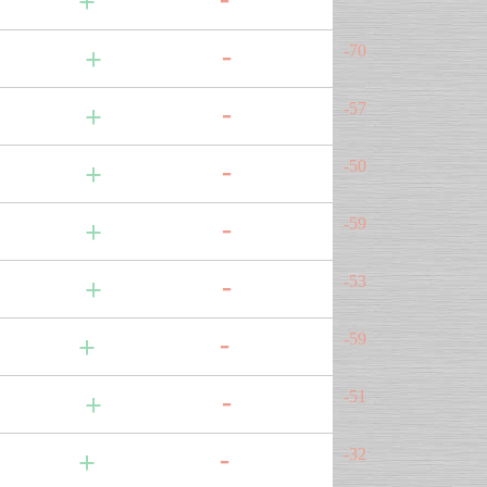
-70
-57
-50
-59
-53
-59
-51
-32