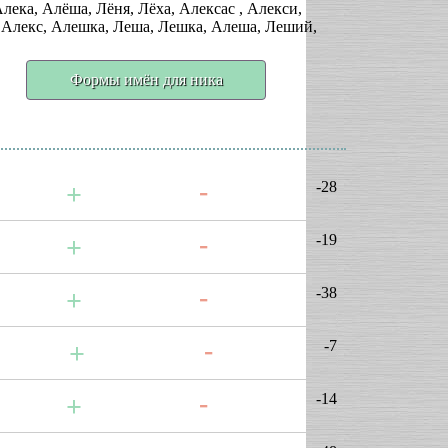
лека, Алёша, Лёня, Лёха, Алексас , Алекси,
, Алекс, Алешка, Леша, Лешка, Алеша, Леший,
Формы имён для ника
-28
-19
-38
-7
-14