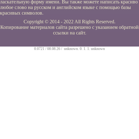
ласкательную форму имени. Вы также можете написать красиво
любое слово на русском и английском языке с помощью базы
красивых символов.
Copyright © 2014 - 2022 All Rights Reserved.
Копирование материалов сайта разрешено с указанием обратной
ссылки на сайт.
0.0721 / 08.08.26 /
unknown
.
0
.
1
.
1
.
unknown