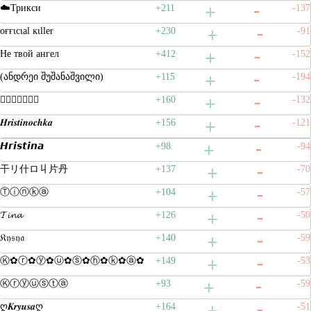
☁️Трикси
+211
-137
oғғιcιal ĸιller
+230
-91
Не твой ангел
+412
-152
(ანდრეი შუშანაშვილი)
+115
-194
𝔋𝔯𝔦𝔰𝔱𝔶𝔞
+160
-132
𝑯𝒓𝒊𝒔𝒕𝒊𝒏𝒐𝒄𝒉𝒌𝒂
+156
-121
𝙃𝙧𝙞𝙨𝙩𝙞𝙣𝙖
+98
-94
干リ什ロ丩片丹
+137
-70
Ⓣⓘⓝⓚⓐ
+104
-57
𝓣𝓲𝓷𝓪
+126
-50
𝔎𝔶𝔰𝔶𝔞
+140
-59
Ⓚ✿ⓡ✿ⓨ✿ⓤ✿ⓢ✿ⓗ✿ⓚ✿ⓐ✿
+149
-53
Ⓚⓡⓨⓤⓢⓣⓐ
+93
-59
ღ𝑲𝒓𝒚𝒖𝒔𝒂ღ
+164
-51