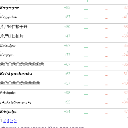
𝑲•𝒓•𝒚•𝒔•𝒚•𝒂•
+85
-32
𝓚𝓻𝔂𝓼𝔂𝓾𝓱𝓪
+87
-41
片尸Ы仁扣干丹
+50
-58
片尸Ы仁扣片
+47
-58
𝓚𝓻𝓲𝓼𝓾𝓵𝔂𝓪
+67
-35
𝓚𝓻𝓲𝓼𝓽𝔂𝓪
+72
-24
Ⓚⓡⓘⓢⓣⓨⓤⓢⓗⓚⓐ
+67
-36
𝙆𝙧𝙞𝙨𝙩𝙮𝙪𝙨𝙝𝙚𝙣𝙠𝙖
+62
-51
Ⓚⓡⓘⓢⓣⓨⓤⓢⓗⓐ
+57
-40
𝔎𝔯𝔦𝔰𝔱𝔶𝔲𝔥𝔞
+98
-32
｡◕｡𝓚𝓻𝓲𝓼𝓽𝔂𝓾𝓷𝔂𝓪｡◕｡
+95
-34
𝑲𝒓𝒊𝒔𝒕𝒚𝒖𝒍𝒚𝒂
+54
-47
1
2
3
>
>|