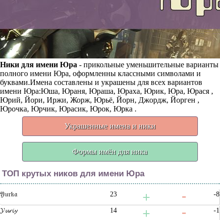
Ники для имени Юра
- прикольные уменьшительные варианты
полного имени Юра, оформленны классными символами и
буквами.Имена составлены и украшены для всех вариантов
имени Юра:Юша, Юраня, Юраша, Юраха, Юрик, Юра, Юрася ,
Юрий, Йори, Иржи, Жорж, Юрьё, Йорн, Джордж, Йорген ,
Юрочка, Юрчик, Юрасик, Юрок, Юрка .
Украшенные имена и ники
Формы имён для ника
ТОП крутых ников для имени Юра
𝔜𝔲𝔯𝔨𝔞
23
-8
𝓨𝓾𝓻𝓲𝔂
14
-1