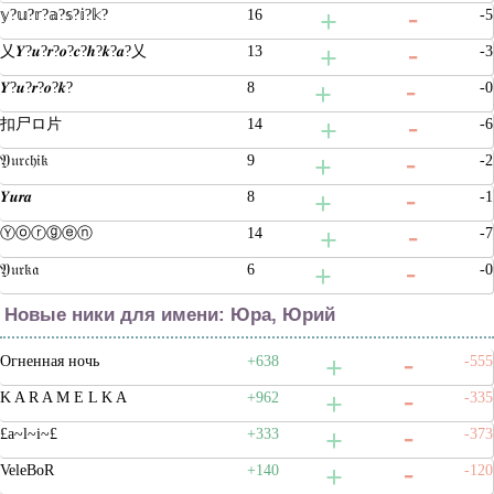
𝕪?𝕦?𝕣?𝕒?𝕤?𝕚?𝕜?
16
-5
乂𝒀?𝒖?𝒓?𝒐?𝒄?𝒉?𝒌?𝒂?乂
13
-3
𝒀?𝒖?𝒓?𝒐?𝒌?
8
-0
扣尸ロ片
14
-6
𝔜𝔲𝔯𝔠𝔥𝔦𝔨
9
-2
𝒀𝒖𝒓𝒂
8
-1
Ⓨⓞⓡⓖⓔⓝ
14
-7
𝔜𝔲𝔯𝔨𝔞
6
-0
Новые ники для имени: Юра, Юрий
Огненная ночь
+638
-555
K A R A M E L K A
+962
-335
£a~l~i~£
+333
-373
VeleBoR
+140
-120