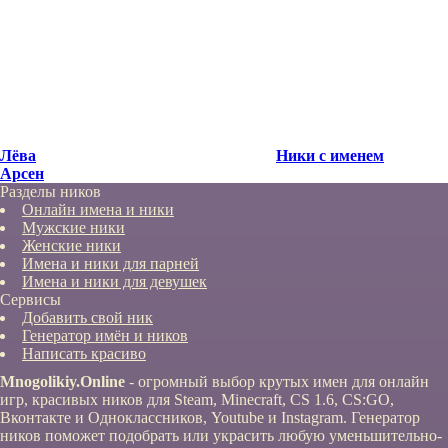
Лёва
Ники с именем
Арсен
Разделы ников
Онлайн имена и ники
Мужские ники
Женские ники
Имена и ники для парней
Имена и ники для девушек
Сервисы
Добавить свой ник
Генератор имён и ников
Написать красиво
Mnogolikiy.Online
- огромный выбор крутых имен для онлайн
игр, красивых ников для Steam, Minecraft, CS 1.6, CS:GO,
Вконтакте и Одноклассников, Youtube и Instagram. Генератор
ников поможет подобрать или украсить любую уменьшительно-