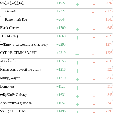
S҉W҉A҉G҉G҉A҉F҉O҉X҉
+1922
-692
™_Game®_™
+2322
-1175
_-_Бешенный Кот_-_
+2644
-1542
Black Cherry
+1709
-645
†DRAGON†
+1669
-621
ღЖиву в раю,одета в счастьеღ
+2293
-1274
СУП ИЗ СЕМИ ЗАЛУП
+2219
-1225
~DręĀmŚ~
+1555
-634
Какая есть другой не стану
+1218
-327
Milky_Way™
+1710
-836
Demoness
+1123
-317
ღБрЮнЕтОчКаღ
+1631
-845
Ассистентка дьявола
+1057
-341
$S.T.@.L.K.E.R$
+1496
-794