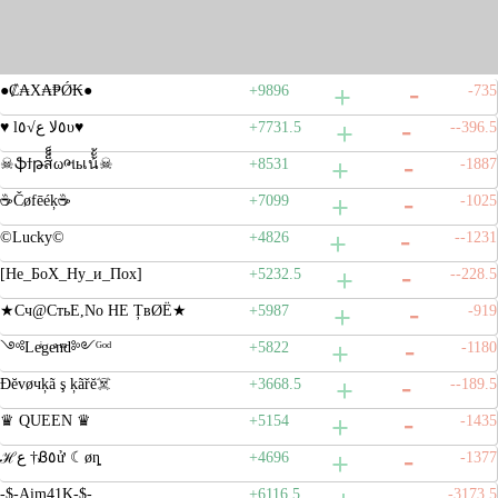
●₡₳Х₳₱Ǿ₭●
+9896
-735
♥ l٥ﻻ ﻉ√٥υ♥
+7731.5
--396.5
☠ֆϯթส็็็ωભьเน้ั้☠
+8531
-1887
☕Čøfēéķ☕
+7099
-1025
©Lucky©
+4826
--1231
[Не_БоХ_Ну_и_Пох]
+5232.5
--228.5
★Сч@СтьЕ,Nо НЕ ȚвØЁ★
+5987
-919
༺Leͥgeͣnͫd༻ᴳᵒᵈ
+5822
-1180
Ðĕvøчķã ş ķãřĕ☠️
+3668.5
--189.5
♛ QUEEN ♛
+5154
-1435
ℋع †Ᏸ٥ử ☾øȵ
+4696
-1377
-$-Aim41K-$-
+6116.5
-3173.5