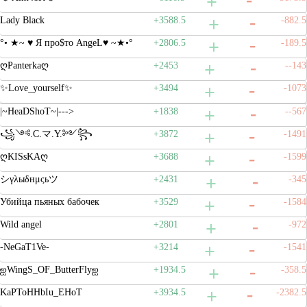
Lady Black
+3588.5
-882.5
°• ★~ ♥ Я про$то AngeL♥ ~★•°
+2806.5
-189.5
ღPanterkaღ
+2453
--143
✨Love_yourself✨
+3494
-1073
|~HeaDShoT~|--->
+1838
--567
꧁༺.C.マ.Y.༻꧂
+3872
-1491
ღKISsKAღ
+3688
-1599
シγλыδнμςьツ
+2431
-345
Убийца пьяных бабочек
+3529
-1584
Wild angel
+2801
-972
-NeGaT1Ve-
+3214
-1541
ஐWingS_OF_ButterFlyஐ
+1934.5
-358.5
KaPToHHbIu_EHoT
+3934.5
-2382.5