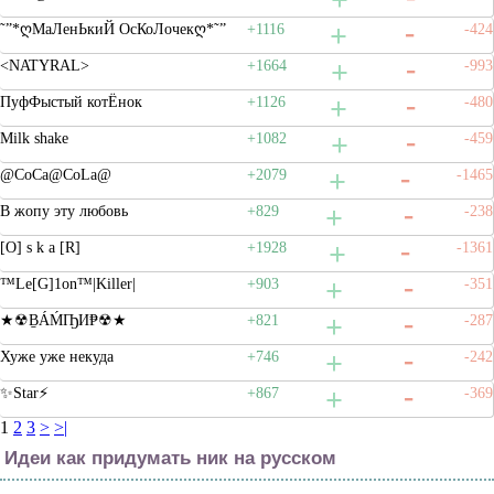
˜”*ღМаЛенЬкиЙ ОсКоЛочекღ*˜”
+1116
-424
<NATYRAL>
+1664
-993
ПуфФыстый котЁнок
+1126
-480
Milk shake
+1082
-459
@CoCa@CoLa@
+2079
-1465
В жопу эту любовь
+829
-238
[O] s k a [R]
+1928
-1361
™Le[G]1on™|Killer|
+903
-351
★☢ḆÁḾҦИ₱☢★
+821
-287
Хуже уже некуда
+746
-242
✨Star⚡
+867
-369
1
2
3
>
>|
Идеи как придумать ник на русском