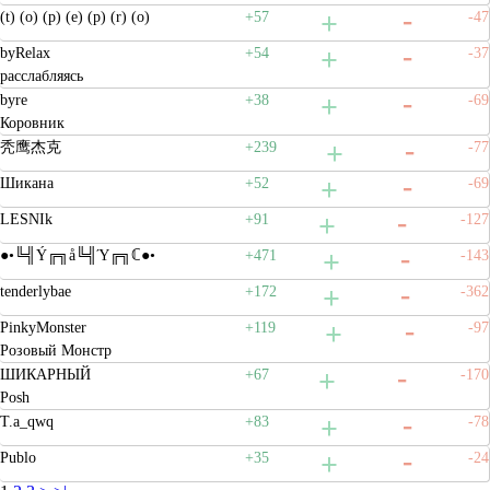
(t) (o) (p) (e) (p) (r) (o)
+57
-47
byRelax
+54
-37
расслабляясь
byre
+38
-69
Коровник
秃鹰杰克
+239
-77
Шикана
+52
-69
LESNIk
+91
-127
●•╚╣Ý╔╗å╚╣Ύ╔╗ℂ●•
+471
-143
tenderlybae
+172
-362
PinkyMonster
+119
-97
Розовый Монстр
ШИКАРНЫЙ
+67
-170
Posh
T.a_qwq
+83
-78
Publo
+35
-24