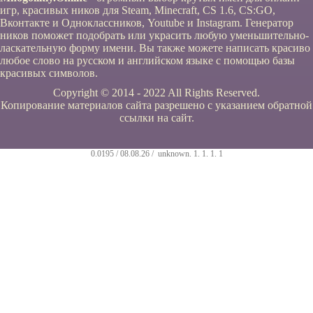
игр, красивых ников для Steam, Minecraft, CS 1.6, CS:GO,
Вконтакте и Одноклассников, Youtube и Instagram. Генератор
ников поможет подобрать или украсить любую уменьшительно-
ласкательную форму имени. Вы также можете написать красиво
любое слово на русском и английском языке с помощью базы
красивых символов.
Copyright © 2014 - 2022 All Rights Reserved.
Копирование материалов сайта разрешено с указанием обратной
ссылки на сайт.
0.0195 / 08.08.26 /
unknown
.
1
.
1
.
1
.
1