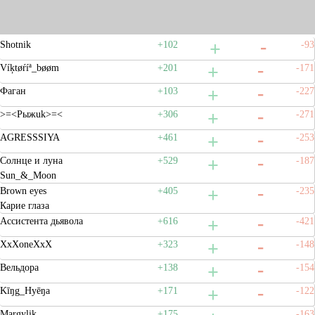
Shotnik
+102
-93
Víķtøŕíª_bøøm
+201
-171
Фаган
+103
-227
>=<Pыжuk>=<
+306
-271
AGRESSSIYA
+461
-253
Солнце и луна
+529
-187
Sun_&_Moon
Brown eyes
+405
-235
Карие глаза
Ассистента дьявола
+616
-421
XxXoneXxX
+323
-148
Вельдора
+138
-154
Kīŋg_Hyēŋa
+171
-122
Margylik
+175
-163