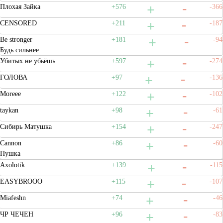
Плохая Зайка
+576
-366
CENSORED
+211
-187
Be stronger
+181
-94
Будь сильнее
Убитых не убьёшь
+597
-274
ГОЛОВА
+97
-136
Moreee
+122
-102
taykan
+98
-61
Сибирь Матушка
+154
-247
Cannon
+86
-60
Пушка
Axolotik
+139
-115
EASYBROOO
+115
-107
Miafeshn
+74
-46
ЧР ЧЕЧЕН
+96
-83