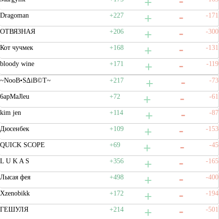
Dragoman
+227
-171
ОТВЯЗНАЯ
+206
-300
Кот чучмек
+168
-131
bloody wine
+171
-119
~NooB•S∆iB©T~
+217
-73
6apMaJleu
+72
-61
kim jen
+114
-87
Дюсенбек
+109
-153
QUICK SCOPE
+69
-45
L U K A S
+356
-165
Лысая фея
+498
-400
Xzenobikk
+172
-194
ГЕШУЛЯ
+214
-501