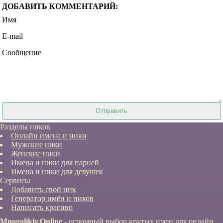
ДОБАВИТЬ КОММЕНТАРИЙ:
Имя
E-mail
Сообщение
Разделы ников
Онлайн имена и ники
Мужские ники
Женские ники
Имена и ники для парней
Имена и ники для девушек
Сервисы
Добавить свой ник
Генератор имён и ников
Написать красиво
Mnogolikiy.Online
- огромный выбор крутых имен для онлайн